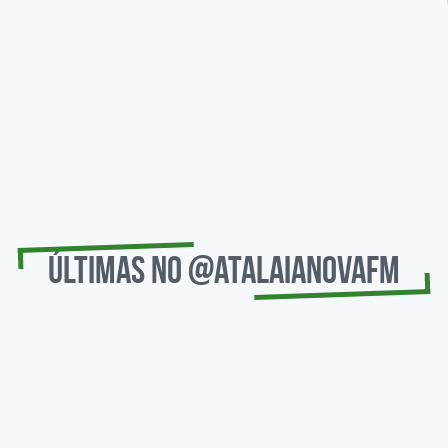
Últimas no @atalaianovafm