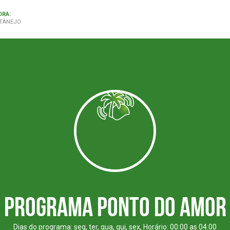
ORA:
TANEJO
Programa Ponto do Amor
Dias do programa: seg, ter, qua, qui, sex, Horário: 00:00 as 04:00